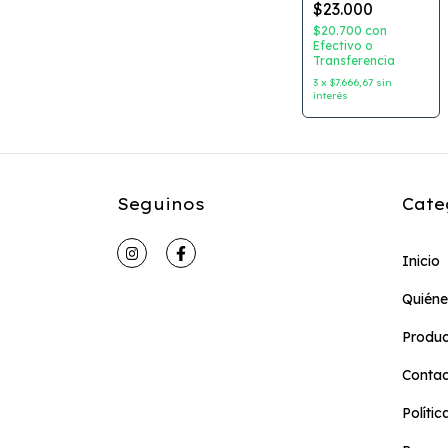
$23.000
Meditacion
Guiada hacia tu
$20.700
con
Paz Interior
Efectivo o
Transferencia
Autor: Victoria
Bunge Dibujante:
3
x
$7.666,67
sin
Mariana Sanz
interés
Editorial: Pupek
Seguinos
Cate
Inicio
Quién
Produc
Conta
Políti