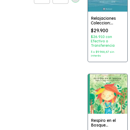
Relajaciones
Coleccion:
Grandes
$29.900
herramientas
para pequeÃ±os
$26.910
con
gurreros Autor:
Efectivo o
Transferencia
Mamen Duch
Dibujante: Raul
3
x
$9.966,67
sin
Nieto Guridi
interés
Editorial:
Flamboyant
Respiro en el
Bosque
Coleccion: