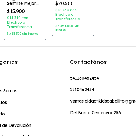
Coleccion:
$20.500
Sentirse Mejor
Pequeña Guia
Autor: Rebecca
para
$18.450
con
$15.900
Rissman
Transformar tu
Efectivo o
Editorial: Ateneo
$14.310
con
Transferencia
Dia Autor:
Efectivo o
Victoria Bunge
3
x
$6.833,33
sin
Transferencia
Dibujante:
interés
Mariana Sanz
3
x
$5.300
sin interés
Editorial: Pupek
gorías
Contactános
541160462454
1160462454
es Somos
ventas.didactikidscaballito@gm
tos
Del Barco Centenera 256
cto
ca de Devolución