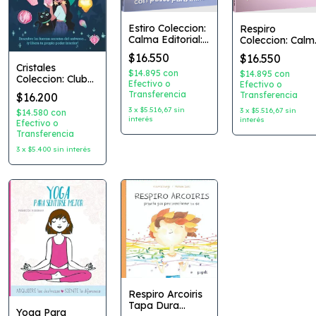
Estiro Coleccion:
Respiro
Calma Editorial:
Coleccion: Calm
Latinbooks
Editorial:
$16.550
$16.550
Latinbooks
Cristales
$14.895
con
$14.895
con
Coleccion: Club
Efectivo o
Efectivo o
de Jovenes
Transferencia
Transferencia
$16.200
Hechiceras
3
x
$5.516,67
sin
3
x
$5.516,67
sin
Editorial: Guadal
$14.580
con
interés
interés
ChicasxChicas
Efectivo o
Transferencia
3
x
$5.400
sin interés
Respiro Arcoiris
Tapa Dura
Yoga Para