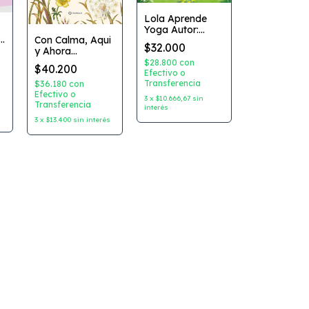
Lola Aprende
Yoga Autor:
a
Con Calma, Aqui
Emily Ann
$32.000
y Ahora
Davison
Coleccion: Mas
Dibujante:
$28.800
con
$40.200
Historias de la
Deborah
Efectivo o
Naturaleza
Transferencia
$36.180
con
Allwright
Autor: Laura
Efectivo o
Editorial:
3
x
$10.666,67
sin
Transferencia
Brand Dibujante:
Nubeocho
interés
Freya Hartas
3
x
$13.400
sin interés
Editorial:
Flamboyant