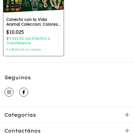
Conecta con la Vida
Animal Coleccion: Colores
y Emociones Editorial:
$10.025
Concepto
$9.022,50
con
Efectivo o
Transferencia
3
x
$3.341,67
sin interés
Seguinos
Categorías
Contactános