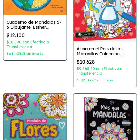
Cuaderno de Mandalas 5-
6 Dibujante: Esther
Armada Editorial: V&R
$12.100
$10.890
con
Efectivo o
Transferencia
Alicia en el Pais de las
Maravillas Coleccion:
3
x
$4.033,33
sin interés
Colorearte Kids Editorial:
$10.628
Concepto
$9.565,20
con
Efectivo o
Transferencia
3
x
$3.542,67
sin interés