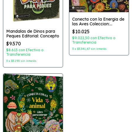
Conecta con la Energia de
las Aves Coleccion:
Universo Mandala
Mandalas de Dinos para
$10.025
Editorial: Concepto
Peques Editorial: Concepto
$9.022,50
con
Efectivo o
Transferencia
$9.570
3
x
$3.341,67
sin interés
$8.613
con
Efectivo o
Transferencia
3
x
$3.190
sin interés