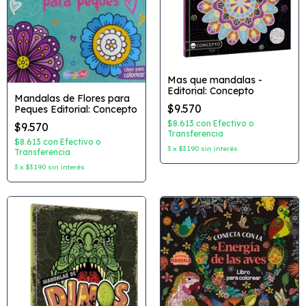
Mas que mandalas -
Editorial: Concepto
Mandalas de Flores para
$9.570
Peques Editorial: Concepto
$8.613
con
Efectivo o
$9.570
Transferencia
$8.613
con
Efectivo o
3
x
$3.190
sin interés
Transferencia
3
x
$3.190
sin interés