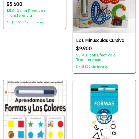
$5.600
$5.040
con
Efectivo o
Transferencia
3
x
$1.866,67
sin interés
Las Minusculas Cursiva
$9.900
$8.910
con
Efectivo o
Transferencia
3
x
$3.300
sin interés