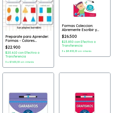
Formas Coleccion:
Abremente Escribir y
Borrar Editorial: Catapulta
$26.500
Preparate para Aprender:
Formas - Colores
$23.850
con
Efectivo o
Hagamos Pasatiempos
Transferencia
$22.900
3
x
$8.833,33
sin interés
$20.610
con
Efectivo o
Transferencia
3
x
$7.633,33
sin interés