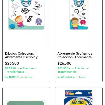
Dibujos Coleccion:
Abremente Grafismos
Abremente Escribir y
Coleccion: Abremente
Borrar Editorial: Catapulta
Escribir y Borrar Editorial:
$26.500
$26.500
Ctapulta
$23.850
con
Efectivo o
$23.850
con
Efectivo o
Transferencia
Transferencia
3
x
$8.833,33
sin interés
3
x
$8.833,33
sin interés