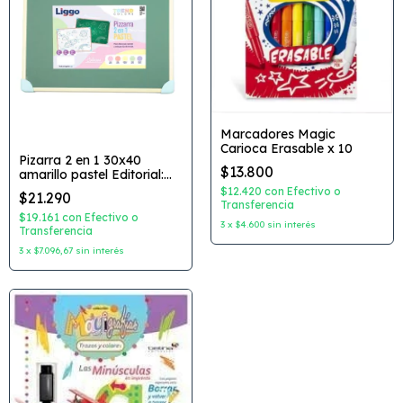
Marcadores Magic
Carioca Erasable x 10
Pizarra 2 en 1 30x40
$13.800
amarillo pastel Editorial:
Liggo
$12.420
con
Efectivo o
$21.290
Transferencia
$19.161
con
Efectivo o
3
x
$4.600
sin interés
Transferencia
3
x
$7.096,67
sin interés