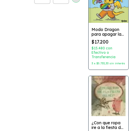
Modo Dragon
para apagar la
pantalla
$17.200
Coleccion: Serie
Amarilla Autor:
$15.480
con
Felicitas Arrieta
Efectivo o
Transferencia
Dibujante:
Ernesto Guerrero
3
x
$5.733,33
sin interés
Editorial: Quipu
¿Con que ropa
ire a la fiesta del