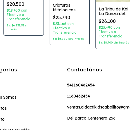
Roberts
$20.500
Criaturas
Dibujante: Natali
La Tribu de Kai 
Mitologicas
Barbani Editorial:
$18.450
con
La Danza del
Coleccion:
EnLapiz
Efectivo o
$25.740
Cuentaconmigo
Enciclopedia de
Transferencia
ediciones
$26.100
Autor: Raquel
lo Fantastico
$23.166
con
3
x
$6.833,33
sin
Diaz Reguera
$23.490
con
Editorial:
Efectivo o
interés
Dibujante: Luci
Efectivo o
Transferencia
Latinbooks
Transferencia
Serrano Editorial
3
x
$8.580
sin interés
Flamboyant
3
x
$8.700
sin interés
gorías
Contactános
541160462454
1160462454
es Somos
ventas.didactikidscaballito@gm
tos
Del Barco Centenera 256
cto