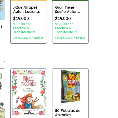
¿Que Atrape?
Grun Tiene
Autor: Luciana
Sueño Autor:
Feito Editorial:
Pablo Picyk
$19.000
$19.000
Gerbera
Editorial:
Gerbera
$17.100
con
$17.100
con
 ¡
Efectivo o
Efectivo o
Transferencia
Transferencia
3
x
$6.333,33
sin interés
3
x
$6.333,33
sin interés
50 Fabulas de
Animales