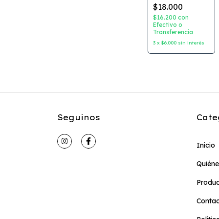
rey? Autor: Tino
$18.000
Freitas
Dibujante: Ionnit
$16.200
con
Zilberman
Efectivo o
Transferencia
Editorial:
Gerbera
3
x
$6.000
sin interés
Seguinos
Cate
Inicio
Quién
Produc
Conta