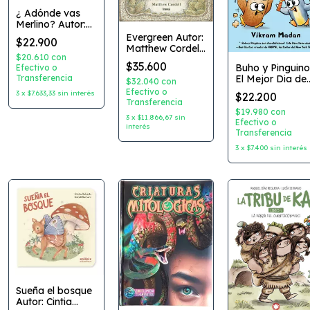
¿ Adónde vas
Merlino? Autor:
Eva Rasano
Evergreen Autor:
$22.900
Editorial: Kokinos
Matthew Cordell
$20.610
con
Editorial: Oceano
$35.600
Buho y Pinguino
Efectivo o
Travesia
El Mejor Dia de
Transferencia
$32.040
con
Todos!
Efectivo o
3
x
$7.633,33
sin interés
$22.200
Coleccion: Mini
Transferencia
Comic Autor:
$19.980
con
3
x
$11.866,67
sin
VikramMadan
Efectivo o
interés
Transferencia
Editorial:
Corimbo
3
x
$7.400
sin interés
Sueña el bosque
Autor: Cintia