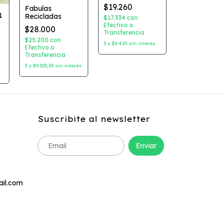
Editorial:
$19.260
Fabulas
Latinbooks
1
Recicladas
$17.334
con
Efectivo o
$28.000
Transferencia
$25.200
con
3
x
$6.420
sin interés
Efectivo o
a
Transferencia
:
3
x
$9.333,33
sin interés
Suscribite al newsletter
ail.com