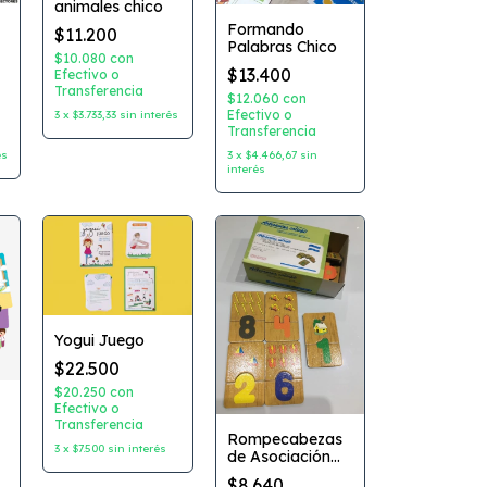
animales chico
Formando
$11.200
Palabras Chico
$10.080
con
$13.400
Efectivo o
Transferencia
$12.060
con
Efectivo o
3
x
$3.733,33
sin interés
Transferencia
és
3
x
$4.466,67
sin
interés
Yogui Juego
$22.500
$20.250
con
Efectivo o
Transferencia
Rompecabezas
3
x
$7.500
sin interés
de Asociación
Opuestos piezas
$8.640