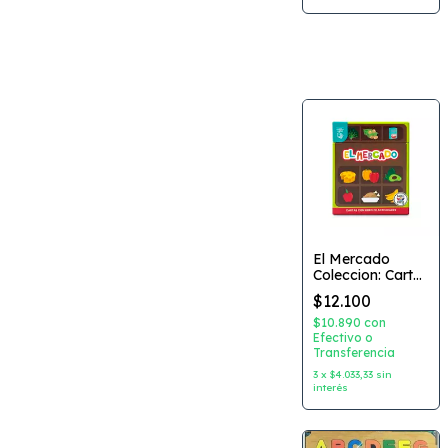
El Mercado
Coleccion: Cartas
Educativas en
$12.100
Español Editorial:
Barco de Papel
$10.890
con
Efectivo o
Transferencia
3
x
$4.033,33
sin
interés