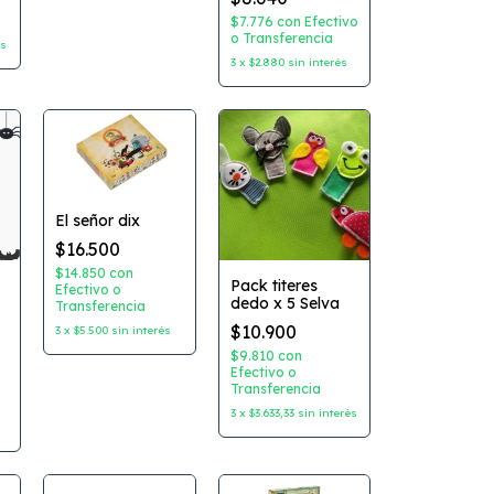
de madera
$7.776
con
Efectivo
o Transferencia
és
3
x
$2.880
sin interés
El señor dix
$16.500
$14.850
con
Pack titeres
Efectivo o
dedo x 5 Selva
Transferencia
/
$10.900
3
x
$5.500
sin interés
a
$9.810
con
Efectivo o
Transferencia
3
x
$3.633,33
sin interés