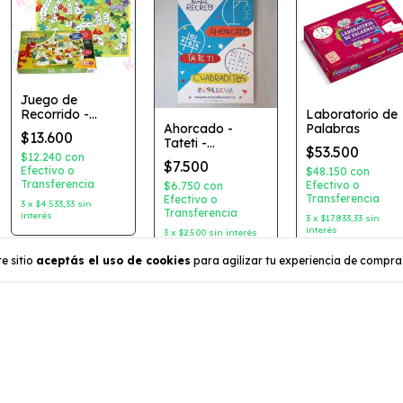
Juego de
Recorrido -
Laboratorio de
Carrera de
Ahorcado -
Palabras
$13.600
princesas
Tateti -
$53.500
Blancanieves /
Cuadraditos
$12.240
con
$7.500
Carrera de Dinos
Efectivo o
Coleccion:
$48.150
con
Transferencia
- Plan Z
Ecolecua
Efectivo o
$6.750
con
Transferencia
Efectivo o
3
x
$4.533,33
sin
Transferencia
interés
3
x
$17.833,33
sin
interés
3
x
$2.500
sin interés
e sitio
aceptás el uso de cookies
para agilizar tu experiencia de compra
gorías
Contactános