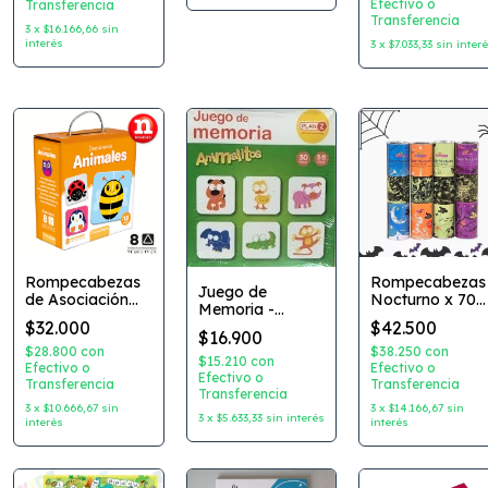
Efectivo o
Transferencia
Transferencia
3
x
$16.166,66
sin
interés
3
x
$7.033,33
sin inter
Rompecabezas
Rompecabezas
Juego de
de Asociación
Nocturno x 70
Memoria -
Descubriendo
Piezas Espacio 
Memotest - Plan
$32.000
$42.500
Animales /
Fantasmas /
$16.900
Z
Descubriendo
Casa Embrujad
$28.800
con
$38.250
con
$15.210
con
Formas
Efectivo o
/ Bichitos
Efectivo o
Efectivo o
Transferencia
Transferencia
Transferencia
3
x
$10.666,67
sin
3
x
$14.166,67
sin
3
x
$5.633,33
sin interés
interés
interés