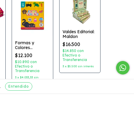
Valdes Editorial:
Maldon
Formas y
$16.500
Colores
$14.850
con
Coleccion: Cartas
$12.100
Efectivo o
Educativas en
Transferencia
Español Editorial:
$10.890
con
Barco de Papel
Efectivo o
3
x
$5.500
sin interés
Transferencia
3
x
$4.033,33
sin
interés
Entendido
.
Suscribite al newsletter