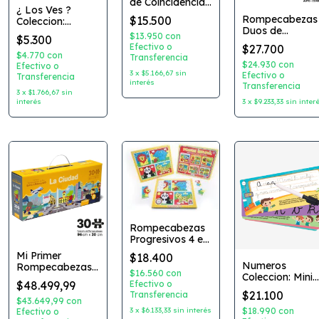
de Coincidencias
¿ Los Ves ?
- Plan Z
Rompecabezas
$15.500
Coleccion:
Duos de
Juegos para
$13.950
con
$5.300
Asociacion X 12
Llevar Editorial:
Efectivo o
$27.700
Bontus
$4.770
con
Transferencia
$24.930
con
Efectivo o
3
x
$5.166,67
sin
Efectivo o
Transferencia
interés
Transferencia
3
x
$1.766,67
sin
interés
3
x
$9.233,33
sin inter
Rompecabezas
Progresivos 4 en
1
Mi Primer
$18.400
Numeros
Rompecabezas
$16.560
con
Coleccion: Mini
de Piso Extra
$48.499,99
Efectivo o
Abremente
Largo X 30
$21.100
Transferencia
Editorial:
Piezas
$43.649,99
con
Catapulta
3
x
$6.133,33
sin interés
$18.990
con
Efectivo o