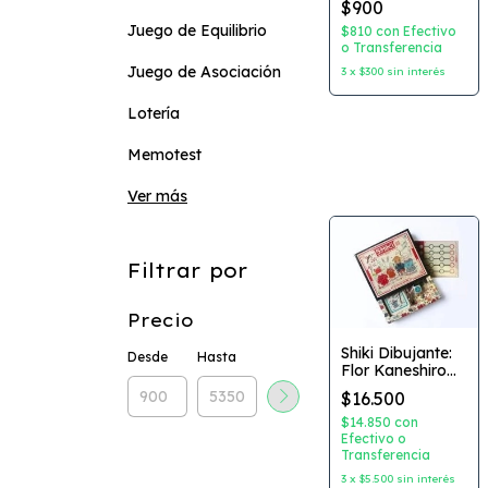
$900
Dinosaurios -
Juego de Equilibrio
$810
con
Efectivo
o Transferencia
Juego de Asociación
3
x
$300
sin interés
Lotería
Memotest
Ver más
Filtrar por
Precio
Shiki Dibujante:
Desde
Hasta
Flor Kaneshiro
Editorial: Maldon
$16.500
$14.850
con
Efectivo o
Transferencia
3
x
$5.500
sin interés