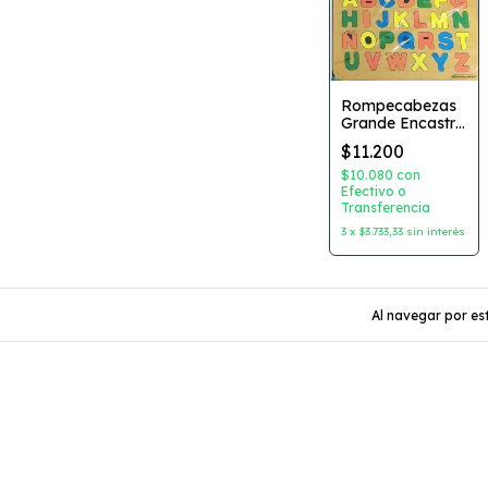
Rompecabezas
Grande Encastre
Abecedario de
$11.200
Madera
$10.080
con
Efectivo o
Transferencia
3
x
$3.733,33
sin interés
Al navegar por est
Seguinos
Cate