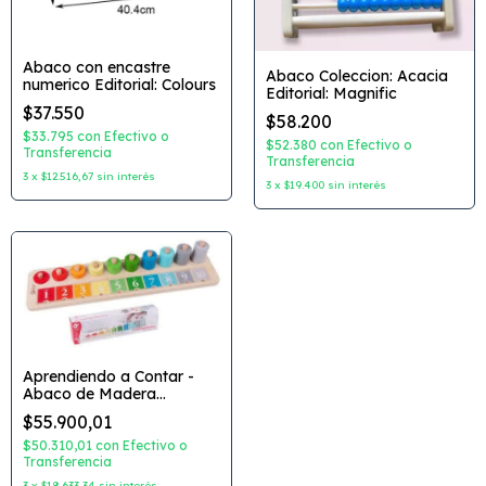
Abaco con encastre
Abaco Coleccion: Acacia
numerico Editorial: Colours
Editorial: Magnific
$37.550
$58.200
$33.795
con
Efectivo o
$52.380
con
Efectivo o
Transferencia
Transferencia
3
x
$12.516,67
sin interés
3
x
$19.400
sin interés
Aprendiendo a Contar -
Abaco de Madera
Coleccion: Classic World
$55.900,01
$50.310,01
con
Efectivo o
Transferencia
3
x
$18.633,34
sin interés