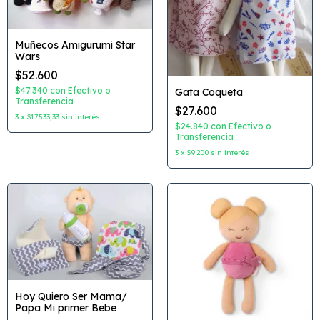
Muñecos Amigurumi Star
Wars
$52.600
$47.340
con
Efectivo o
Gata Coqueta
Transferencia
$27.600
3
x
$17.533,33
sin interés
$24.840
con
Efectivo o
Transferencia
3
x
$9.200
sin interés
Hoy Quiero Ser Mama/
Papa Mi primer Bebe