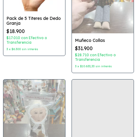
Pack de 5 Titeres de Dedo
Granja
$18.900
$17.010
con
Efectivo o
Muñeco Collas
Transferencia
$31.900
3
x
$6.300
sin interés
$28.710
con
Efectivo o
Transferencia
3
x
$10.633,33
sin interés