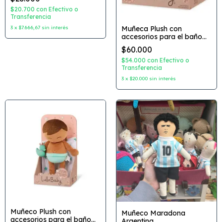
$20.700
con
Efectivo o
Transferencia
3
x
$7.666,67
sin interés
Muñeca Plush con
accesorios para el baño
Coleccion: LullaBaby
$60.000
$54.000
con
Efectivo o
Transferencia
3
x
$20.000
sin interés
Muñeco Plush con
Muñeco Maradona
accesorios para el baño
Argentina