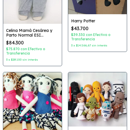
Harry Potter
$43.700
Celina Mamá Cesárea y
$39.330
con
Efectivo o
Parto Normal ESI
Transferencia
Diferentes tonos de piel
$84.300
3
x
$14.566,67
sin interés
$75.870
con
Efectivo o
Transferencia
3
x
$28.100
sin interés