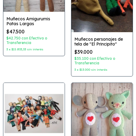
Muñecos Amigurumis
Patas Largas
$47.500
$42.750
con
Efectivo o
Muñecos personajes de
Transferencia
tela de "El Principito"
3
x
$15.833,33
sin interés
$39.000
$35.100
con
Efectivo o
Transferencia
3
x
$13.000
sin interés