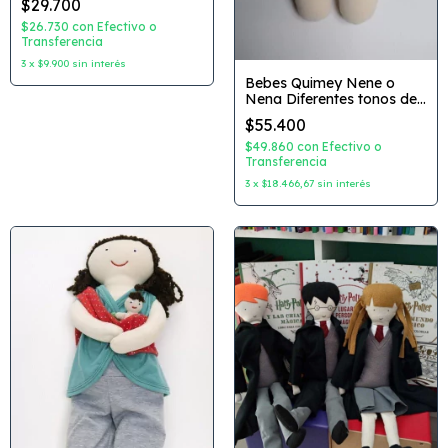
$29.700
$26.730
con
Efectivo o
Transferencia
3
x
$9.900
sin interés
Bebes Quimey Nene o
Nena Diferentes tonos de
piel
$55.400
$49.860
con
Efectivo o
Transferencia
3
x
$18.466,67
sin interés