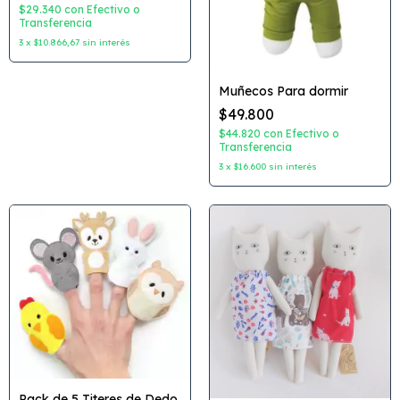
$29.340
con
Efectivo o
Transferencia
3
x
$10.866,67
sin interés
Muñecos Para dormir
$49.800
$44.820
con
Efectivo o
Transferencia
3
x
$16.600
sin interés
Pack de 5 Titeres de Dedo