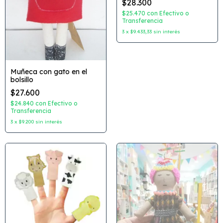
$28.300
$25.470
con
Efectivo o
Transferencia
3
x
$9.433,33
sin interés
Muñeca con gato en el
bolsillo
$27.600
$24.840
con
Efectivo o
Transferencia
3
x
$9.200
sin interés