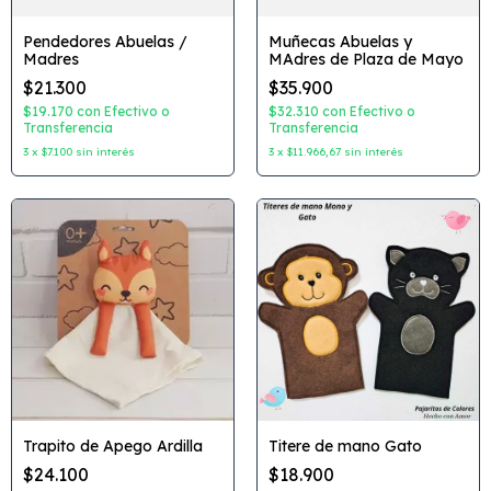
Pendedores Abuelas /
Muñecas Abuelas y
Madres
MAdres de Plaza de Mayo
$21.300
$35.900
$19.170
con
Efectivo o
$32.310
con
Efectivo o
Transferencia
Transferencia
3
x
$7.100
sin interés
3
x
$11.966,67
sin interés
Trapito de Apego Ardilla
Titere de mano Gato
$24.100
$18.900