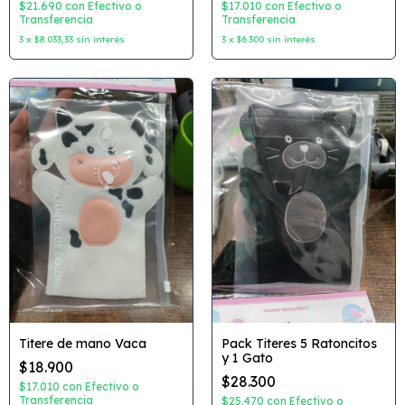
$21.690
con
Efectivo o
$17.010
con
Efectivo o
Transferencia
Transferencia
3
x
$8.033,33
sin interés
3
x
$6.300
sin interés
Titere de mano Vaca
Pack Titeres 5 Ratoncitos
y 1 Gato
$18.900
$28.300
$17.010
con
Efectivo o
Transferencia
$25.470
con
Efectivo o