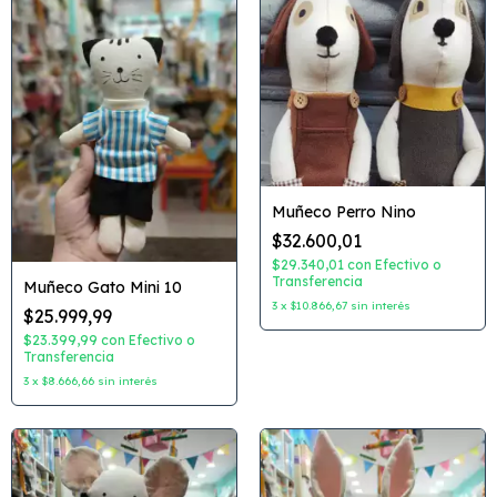
Muñeco Perro Nino
$32.600,01
$29.340,01
con
Efectivo o
Transferencia
Muñeco Gato Mini 10
3
x
$10.866,67
sin interés
$25.999,99
$23.399,99
con
Efectivo o
Transferencia
3
x
$8.666,66
sin interés