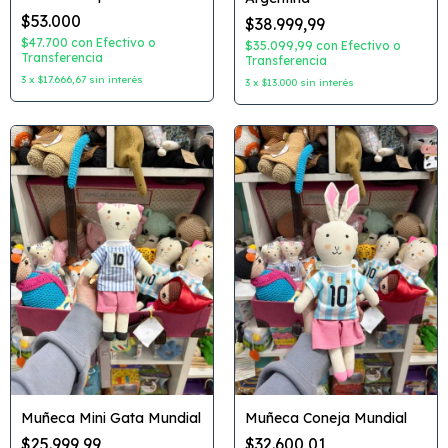
Coleccion: Lullababy
$53.000
$38.999,99
$47.700
con
Efectivo o
$35.099,99
con
Efectivo o
Transferencia
Transferencia
3
x
$17.666,67
sin interés
3
x
$13.000
sin interés
Muñeca Mini Gata Mundial
Muñeca Coneja Mundial
$25.999,99
$32.600,01