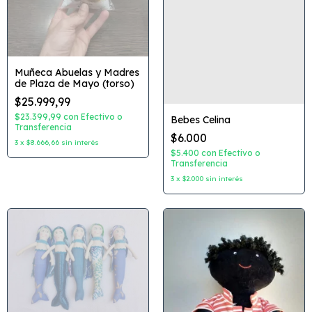
Muñeca Abuelas y Madres
de Plaza de Mayo (torso)
$25.999,99
$23.399,99
con
Efectivo o
Bebes Celina
Transferencia
$6.000
3
x
$8.666,66
sin interés
$5.400
con
Efectivo o
Transferencia
3
x
$2.000
sin interés