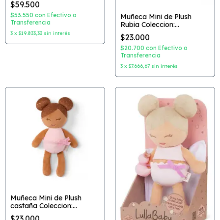
$59.500
$53.550
con
Efectivo o
Muñeca Mini de Plush
Transferencia
Rubia Coleccion:
LullaBaby
3
x
$19.833,33
sin interés
$23.000
$20.700
con
Efectivo o
Transferencia
3
x
$7.666,67
sin interés
Muñeca Mini de Plush
castaña Coleccion:
LullaBaby
$23.000