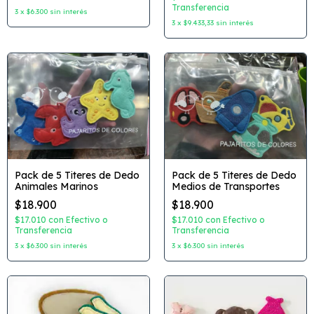
Transferencia
3
x
$6.300
sin interés
3
x
$9.433,33
sin interés
Pack de 5 Titeres de Dedo
Pack de 5 Titeres de Dedo
Animales Marinos
Medios de Transportes
$18.900
$18.900
$17.010
con
Efectivo o
$17.010
con
Efectivo o
Transferencia
Transferencia
3
x
$6.300
sin interés
3
x
$6.300
sin interés