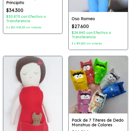
Principito
$34.300
$30.870
con
Efectivo o
Oso Romeo
Transferencia
$27.600
3
x
$11.433,33
sin interés
$24.840
con
Efectivo o
Transferencia
3
x
$9.200
sin interés
Pack de 7 Titeres de Dedo
Monstruo de Colores