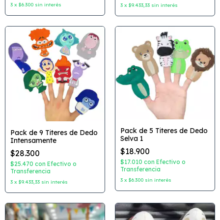
3
x
$6.300
sin interés
3
x
$9.433,33
sin interés
Pack de 5 Titeres de Dedo
Pack de 9 Titeres de Dedo
Selva 1
Intensamente
$18.900
$28.300
$17.010
con
Efectivo o
$25.470
con
Efectivo o
Transferencia
Transferencia
3
x
$6.300
sin interés
3
x
$9.433,33
sin interés