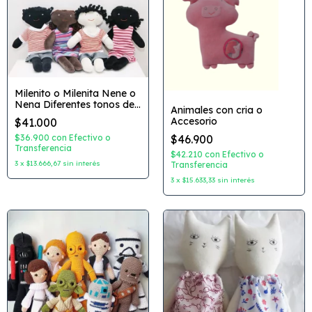
Milenito o Milenita Nene o
Nena Diferentes tonos de
Animales con cria o
piel
Accesorio
$41.000
$46.900
$36.900
con
Efectivo o
Transferencia
$42.210
con
Efectivo o
3
x
$13.666,67
sin interés
Transferencia
3
x
$15.633,33
sin interés