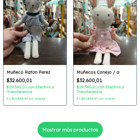
Muñeco Raton Perez
Muñecos Conejo / a
$32.600,01
$32.600,01
$29.340,01
con
Efectivo o
$29.340,01
con
Efectivo o
Transferencia
Transferencia
3
x
$10.866,67
sin interés
3
x
$10.866,67
sin interés
Mostrar más productos