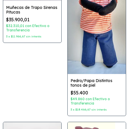
Muñecas de Trapo Sirenas
Pitucas
$35.900,01
$32.310,01
con
Efectivo o
Transferencia
3
x
$11.966,67
sin interés
Pedro/Papa Distintos
tonos de piel
$55.400
$49.860
con
Efectivo o
Transferencia
3
x
$18.466,67
sin interés