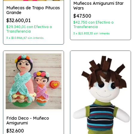
Muñecos Amigurumi Star
Muñecas de Trapo Pitucas
Wars
Grande
$47.500
$32.600,01
$42.750
con
Efectivo o
Transferencia
$29.340,01
con
Efectivo o
Transferencia
3
x
$15.833,33
sin interés
3
x
$10.866,67
sin interés
Frida Deco - Muñeco
Amigurumi
$32.600