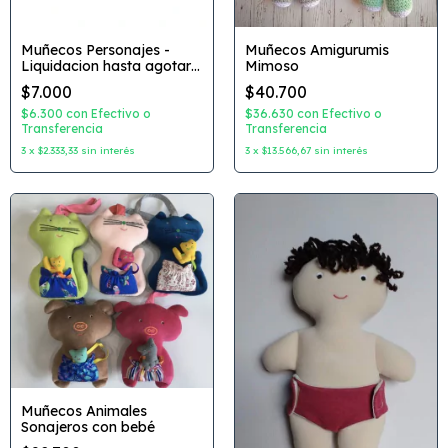
Muñecos Personajes -
Muñecos Amigurumis
Liquidacion hasta agotar
Mimoso
stock - AcHé
$7.000
$40.700
$6.300
con
Efectivo o
$36.630
con
Efectivo o
Transferencia
Transferencia
3
x
$2.333,33
sin interés
3
x
$13.566,67
sin interés
Muñecos Animales
Sonajeros con bebé