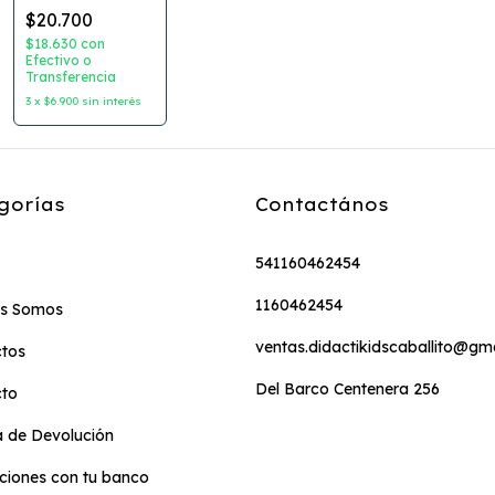
$20.700
$18.630
con
Efectivo o
Transferencia
3
x
$6.900
sin interés
gorías
Contactános
541160462454
1160462454
es Somos
ventas.didactikidscaballito@gm
tos
Del Barco Centenera 256
cto
ca de Devolución
iones con tu banco