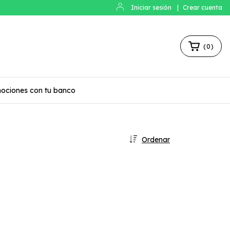
Iniciar sesión
|
Crear cuenta
(
0
)
ociones con tu banco
Ordenar