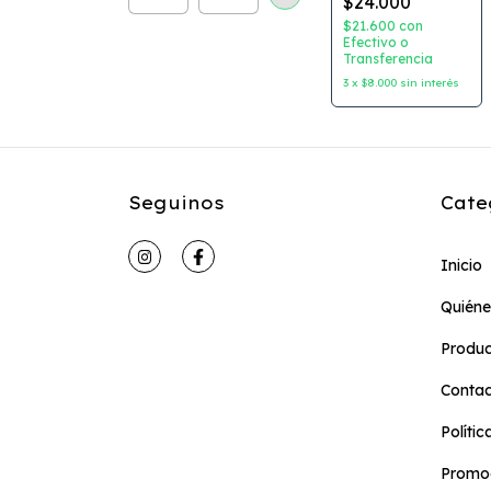
$24.000
$21.600
con
Efectivo o
Transferencia
3
x
$8.000
sin interés
Seguinos
Cate
Inicio
Quién
Produc
Conta
Políti
Promoc