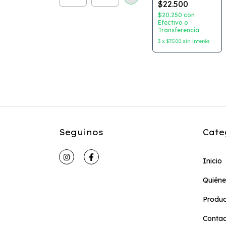
$22.500
$20.250
con
Efectivo o
Transferencia
3
x
$7.500
sin interés
Seguinos
Cate
Inicio
Quién
Produc
Conta