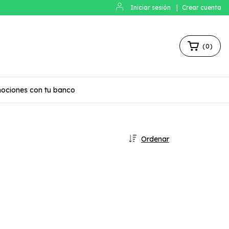
Iniciar sesión
|
Crear cuenta
(
0
)
ociones con tu banco
Ordenar