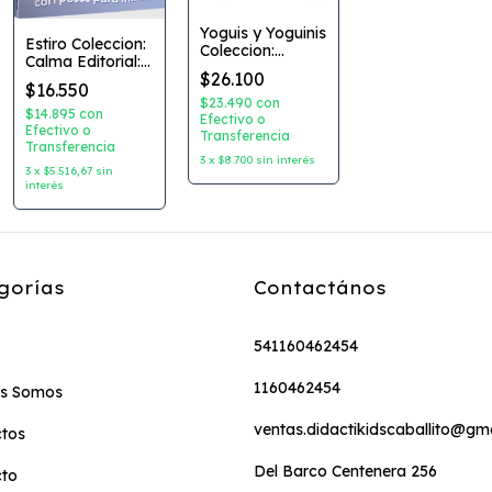
Yoguis y Yoguinis
Estiro Coleccion:
Coleccion:
Calma Editorial:
Aprendamos
$26.100
Latinbooks
Yoga Jugando
$16.550
Editorial: Barco
$23.490
con
$14.895
con
de Papel
Efectivo o
Efectivo o
Transferencia
Transferencia
3
x
$8.700
sin interés
3
x
$5.516,67
sin
interés
gorías
Contactános
541160462454
1160462454
es Somos
ventas.didactikidscaballito@gm
tos
Del Barco Centenera 256
cto