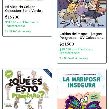
Mi Vida sin Celular
Coleccion: Serie Verde
Autor: Georgia Reichel
$16.200
Dibujante: Lorena Mendez
Editorial: Quipu
$14.580
con
Efectivo o
Transferencia
3
x
$5.400
sin interés
Caidos del Mapa - juegos
Peligrosos - XV Coleccion:
Caidos del Mapa Autor:
$21.500
Maria Ines Falconi
Dibujante: Marcela
$19.350
con
Efectivo o
Leguizamon Editorial:
Transferencia
Quipi
3
x
$7.166,67
sin interés