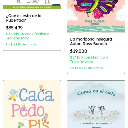
¿Que es esto de la
Pubertad?
$35.499
$31.949,10
con
Efectivo o
Transferencia
La mariposa insegura
Autor: Ross Burach
3
x
$11.833
sin interés
Editorial:
$19.000
Abrazandocuentos
$17.100
con
Efectivo o
Transferencia
3
x
$6.333,33
sin interés