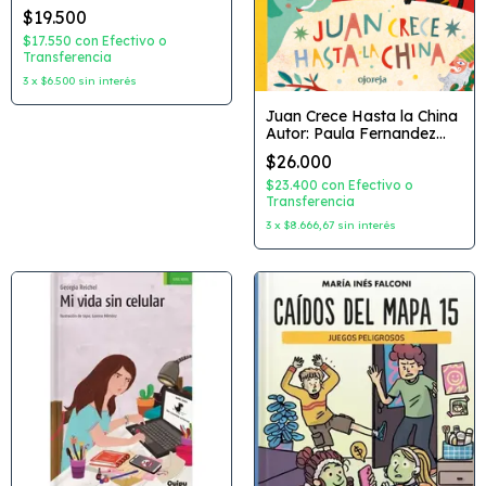
serie roja Autor: Selene
$19.500
Califano Dibujante:
Federico Porfiri Editorial:
$17.550
con
Efectivo o
Abrecascarones
Transferencia
3
x
$6.500
sin interés
Juan Crece Hasta la China
Autor: Paula Fernandez
Nicolas Schuff Dibujante:
$26.000
Mariana Ruiz Johnson
Editorial: Ojoreja
$23.400
con
Efectivo o
Transferencia
3
x
$8.666,67
sin interés