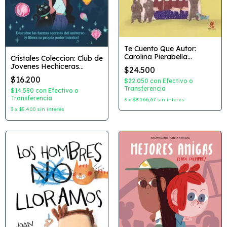
Te Cuento Que Autor:
Carolina Pierabella
Cristales Coleccion: Club de
Editorial: Gerbera
Jovenes Hechiceras
$24.500
Editorial: Guadal
$16.200
$22.050
con
Efectivo o
ChicasxChicas
Transferencia
$14.580
con
Efectivo o
Transferencia
3
x
$8.166,67
sin interés
3
x
$5.400
sin interés