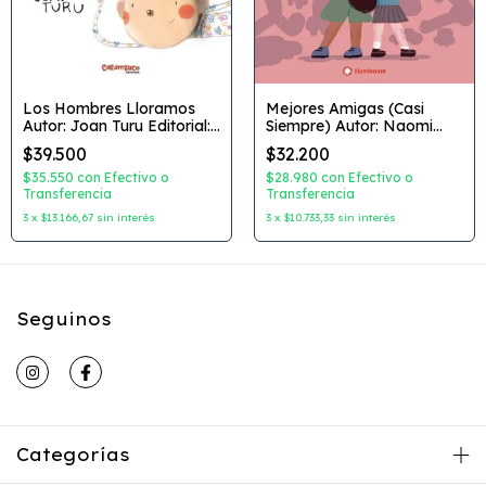
Los Hombres Lloramos
Mejores Amigas (Casi
Autor: Joan Turu Editorial:
Siempre) Autor: Naomi
Carambuco
Danis Dibujante: Cinta
$39.500
$32.200
Arribas Editorial:
Flamboyant
$35.550
con
Efectivo o
$28.980
con
Efectivo o
Transferencia
Transferencia
3
x
$13.166,67
sin interés
3
x
$10.733,33
sin interés
Seguinos
Categorías