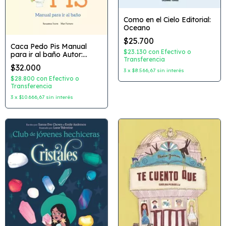
Como en el Cielo Editorial:
Oceano
$25.700
Caca Pedo Pis Manual
$23.130
con
Efectivo o
para ir al baño Autor:
Transferencia
Susanna Isern Dibujante:
$32.000
Mar Ferrero Editorial:
3
x
$8.566,67
sin interés
Nubeocho
$28.800
con
Efectivo o
Transferencia
3
x
$10.666,67
sin interés