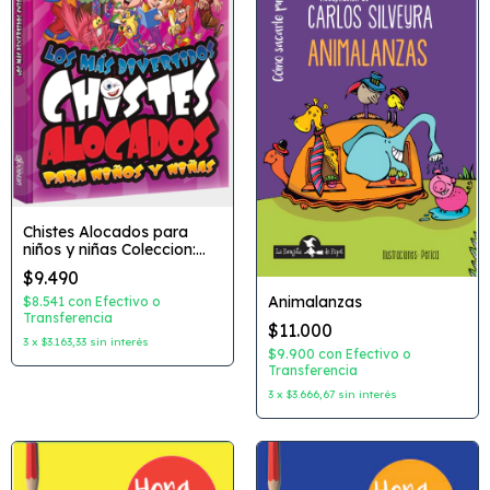
Chistes Alocados para
niños y niñas Coleccion:
Los mas Divertidos
$9.490
Editorial: Latinbooks
Animalanzas
$8.541
con
Efectivo o
Transferencia
$11.000
3
x
$3.163,33
sin interés
$9.900
con
Efectivo o
Transferencia
3
x
$3.666,67
sin interés