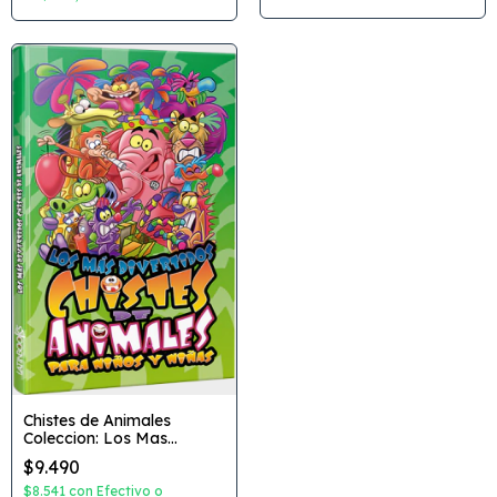
Chistes de Animales
Coleccion: Los Mas
Divertidos...para Niños y
$9.490
Niñas Dibujante: Rodolfo
Mutuverria Editorial:
$8.541
con
Efectivo o