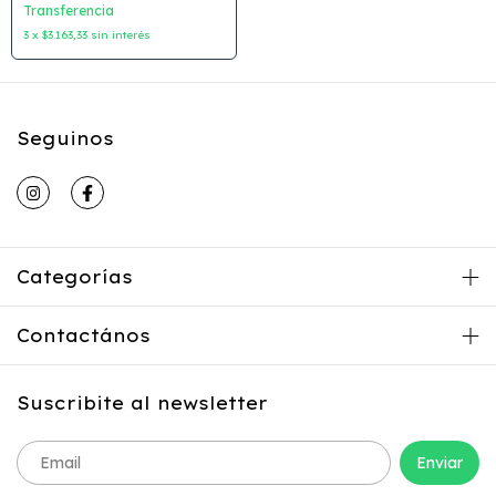
Latinbooks
Transferencia
3
x
$3.163,33
sin interés
Seguinos
Categorías
Contactános
Suscribite al newsletter