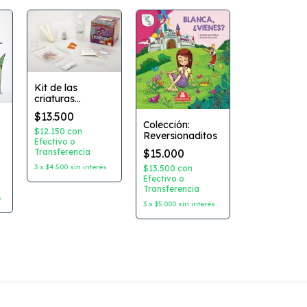
Kit de las
criaturas
espeluznantes
$13.500
Colección:
$12.150
con
Reversionaditos
Efectivo o
Transferencia
$15.000
3
x
$4.500
sin interés
$13.500
con
Efectivo o
Transferencia
s
3
x
$5.000
sin interés