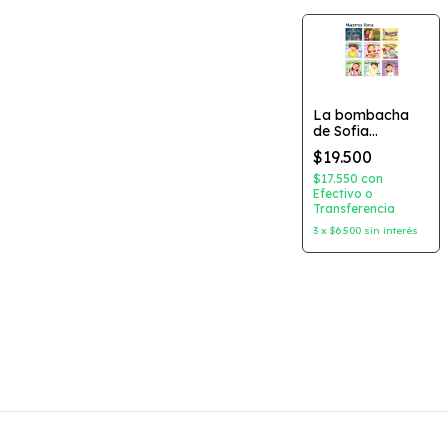
La bombacha
de Sofia
Coleccion: Yo
$19.500
puedo solo serie
roja Autor:
$17.550
con
Selene Califano
Efectivo o
Transferencia
Dibujante:
Federico Porfiri
3
x
$6.500
sin interés
Editorial:
Abrecascarones