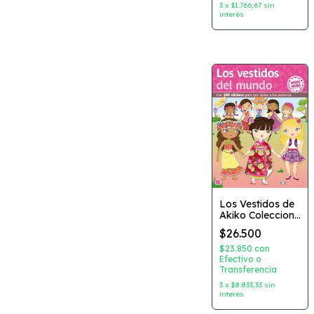
3
x
$1.766,67
sin
interés
Los Vestidos de
Akiko Coleccion:
Mini Miki
$26.500
Descubre el
mundo Editorial:
$23.850
con
V&R
Efectivo o
Transferencia
3
x
$8.833,33
sin
interés