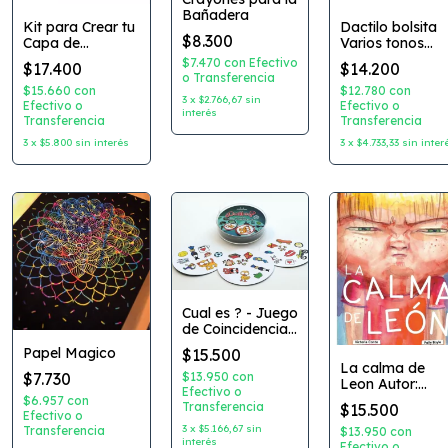
Bañadera
Kit para Crear tu
Dactilo bolsita
$8.300
Capa de
Varios tonos
Superhéroe
Clasicos -
$7.470
con
Efectivo
$17.400
$14.200
Coleccion:
Metalizado -
o Transferencia
Ecolecua
Brillantina
$15.660
con
$12.780
con
3
x
$2.766,67
sin
Efectivo o
Efectivo o
interés
Transferencia
Transferencia
3
x
$5.800
sin interés
3
x
$4.733,33
sin inter
Cual es ? - Juego
de Coincidencias
- Plan Z
Papel Magico
$15.500
La calma de
$7.730
$13.950
con
Leon Autor:
Efectivo o
Victoria Conte
$6.957
con
Transferencia
$15.500
Dibujante: Polly
Efectivo o
3
x
$5.166,67
sin
Boyle Editorial:
Transferencia
$13.950
con
interés
AbrazandoCuen
Efectivo o