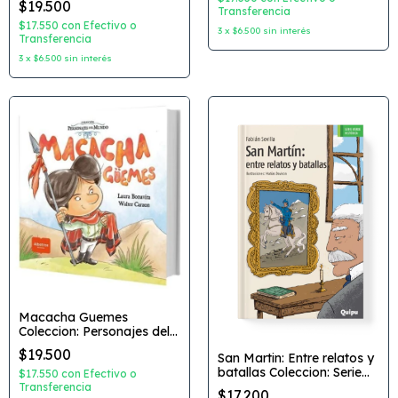
$19.500
Bonavita Dibujante: Walter
Transferencia
Carzon Editorial: Albatros
$17.550
con
Efectivo o
3
x
$6.500
sin interés
Transferencia
3
x
$6.500
sin interés
Macacha Guemes
Coleccion: Personajes del
Mundo Autor: Laura
$19.500
San Martin: Entre relatos y
Bonavita Dibujante: Walter
batallas Coleccion: Serie
Carzon Editorial: Albatros
$17.550
con
Efectivo o
Verde Historica Autor:
Transferencia
$17.200