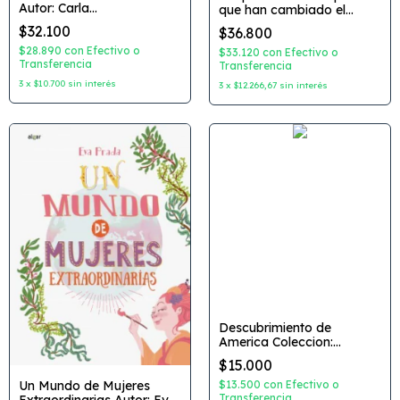
Autor: Carla
que han cambiado el
Baredes/Ileana Loterztain
mundo Coleccion: Club del
$32.100
$36.800
Dibujante: Eleonora Arroyo
PequeÃ±o Activista Autor:
Editorial: Ediciones
$28.890
con
Efectivo o
Rebecca June Dibujante:
$33.120
con
Efectivo o
Iamique
Transferencia
Ximo AbadÃ­a Editorial:
Transferencia
Zahari
3
x
$10.700
sin interés
3
x
$12.266,67
sin interés
Descubrimiento de
America Coleccion:
Aventureros Editorial:
$15.000
Sudestada
Un Mundo de Mujeres
$13.500
con
Efectivo o
Transferencia