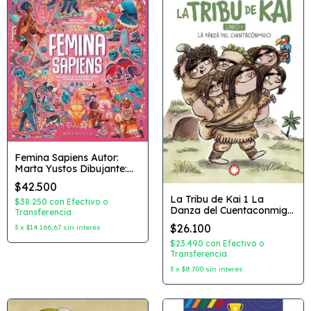
Femina Sapiens Autor:
Marta Yustos Dibujante:
Diego Rodriguez Robredo
$42.500
Editorial: Mosquito
La Tribu de Kai 1 La
$38.250
con
Efectivo o
Danza del Cuentaconmigo
Transferencia
Autor: Raquel Diaz
$26.100
3
x
$14.166,67
sin interés
Reguera Dibujante: Lucia
Serrano Editorial:
$23.490
con
Efectivo o
Flamboyant
Transferencia
3
x
$8.700
sin interés