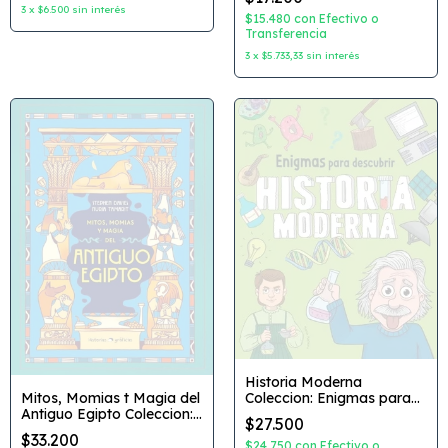
Fabian Sevilla Dibujante:
3
x
$6.500
sin interés
Matias Daviron Editorial:
$15.480
con
Efectivo o
Quipu
Transferencia
3
x
$5.733,33
sin interés
Historia Moderna
Coleccion: Enigmas para
Mitos, Momias t Magia del
Descubrir Autor: Maria
Antiguo Egipto Coleccion:
$27.500
Mañeru Editorial: El Ateneo
Historias Graficas Autor:
$33.200
Stephen Davies Dibujante:
$24.750
con
Efectivo o