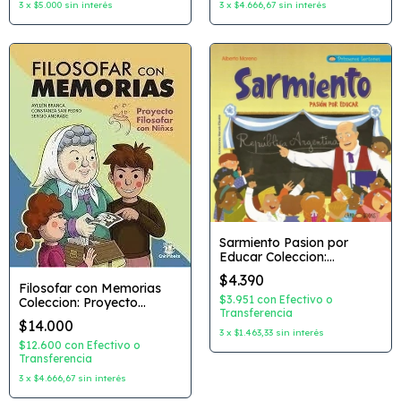
3
x
$5.000
sin interés
3
x
$4.666,67
sin interés
Sarmiento Pasion por
Educar Coleccion:
Primeros Lectores Autor:
$4.390
Alberto Moreno Editorial:
Filosofar con Memorias
Artemisa
$3.951
con
Efectivo o
Coleccion: Proyecto
Transferencia
Filosofar con Niñxs Autor:
$14.000
Ayelen Branca Constanza
3
x
$1.463,33
sin interés
San Pedro Dibujante:
$12.600
con
Efectivo o
Sergio Andrade Editorial:
Transferencia
Chirimbote
3
x
$4.666,67
sin interés