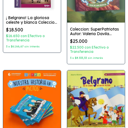
¡ Belgrano! La gloriosa
celeste y blanca Coleccion:
Historiaton Autor: Ariel
Coleccion: SuperPatriotas
$18.500
Sevilla Dibujante: Paio
Autor: Valeria Davila
Zuloaga Editorial: Quipu
$16.650
con
Efectivo o
Dibujante: Ivan Zigaran
Transferencia
$25.000
Editorial: AZ
3
x
$6.166,67
sin interés
$22.500
con
Efectivo o
Transferencia
3
x
$8.333,33
sin interés