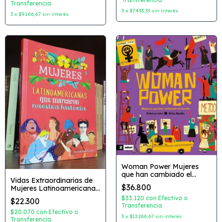
Transferencia
3
x
$7.433,33
sin interés
3
x
$9.166,67
sin interés
Woman Power Mujeres
que han cambiado el
Vidas Extraordinarias de
mundo Autor: Rebecca
$36.800
Mujeres Latinoamericanas
June Dibujante: Ximo
Editorial: Guadal
Abadia Editorial: Zahari
$33.120
con
Efectivo o
$22.300
Transferencia
$20.070
con
Efectivo o
3
x
$12.266,67
sin interés
Transferencia