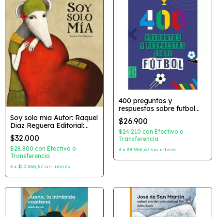
400 preguntas y
respuestas sobre futbol
Editorial: Ateneo
Soy solo mia Autor: Raquel
$26.900
Diaz Reguera Editorial:
$24.210
con
Efectivo o
NubeOcho
$32.000
Transferencia
$28.800
con
Efectivo o
3
x
$8.966,67
sin interés
Transferencia
3
x
$10.666,67
sin interés