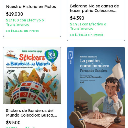
Belgrano No se cansa de
Nuestra Historia en Pictos
hacer patria Coleccion:
$19.000
Primeros Lectores Autor:
$4.390
Alberto Moreno Editorial:
$17.100
con
Efectivo o
Caro Books Editorial
$3.951
con
Efectivo o
Transferencia
Artemisa
Transferencia
3
x
$6.333,33
sin interés
3
x
$1.463,33
sin interés
Stickers de Banderas del
Mundo Coleccion: Busca,
Encuentra y Pega Editorial:
$9.500
Artemisa