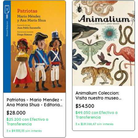
Animalium Coleccion:
Visita nuestro museo
Patriotas - Mario Mendez -
Editorial: Oceano Travesia
Ana Maria Shua - Editorial
$54.500
Norma
$28.000
$49.050
con
Efectivo o
Transferencia
$25.200
con
Efectivo o
Transferencia
3
x
$18.166,67
sin interés
3
x
$9.333,33
sin interés