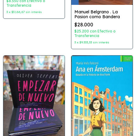
$8.550
con
Efectivo o
Transferencia
Manuel Belgrano . La
3
x
$3.166,67
sin interés
Pasion como Bandera
$28.000
$25.200
con
Efectivo o
Transferencia
3
x
$9.333,33
sin interés