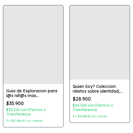
Quien Soy? Coleccion:
Guia de Exploracion para
relatos sobre identidad,
l@s niñ@s mas
nietos y reencuentros
$28.900
aventurer@s del Mundo
Autor: Bombara- Singer
$35.900
Coleccion: Atlas Obscura
Rivera- Wernicke
$26.010
con
Efectivo o
Autor: Dylan Thuras y
Andruetto- Istvan
Transferencia
$32.310
con
Efectivo o
Rosemary Mosco
Transferencia
Dibujante: Mendez-
3
x
$9.633,33
sin interés
Dibujante: Joy Ang
Bernasconi Editorial:
3
x
$11.966,67
sin interés
Editorial: Oceano Travesia
Calibroscopio