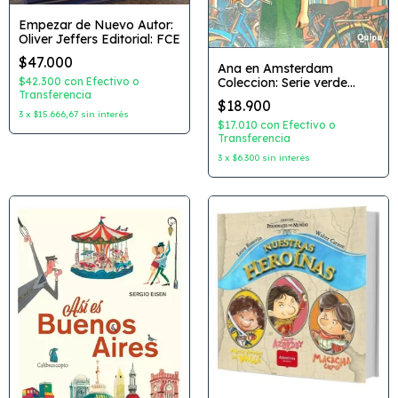
Empezar de Nuevo Autor:
Oliver Jeffers Editorial: FCE
$47.000
Ana en Amsterdam
$42.300
con
Efectivo o
Coleccion: Serie verde
Transferencia
Historica Autor: Maria Ines
$18.900
Falconi Editorial: Quipu
3
x
$15.666,67
sin interés
$17.010
con
Efectivo o
Transferencia
3
x
$6.300
sin interés