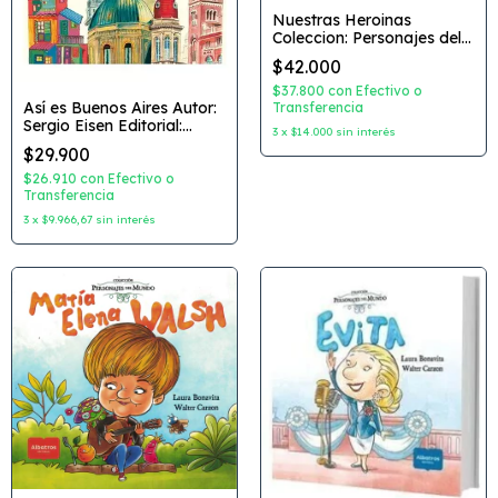
Nuestras Heroinas
Coleccion: Personajes del
Mundo Autor: Laura
$42.000
Bonavita Dibujante: Walter
Carzon Editorial: Albatros
$37.800
con
Efectivo o
Así es Buenos Aires Autor:
Transferencia
Sergio Eisen Editorial:
3
x
$14.000
sin interés
Calibroscopio
$29.900
$26.910
con
Efectivo o
Transferencia
3
x
$9.966,67
sin interés