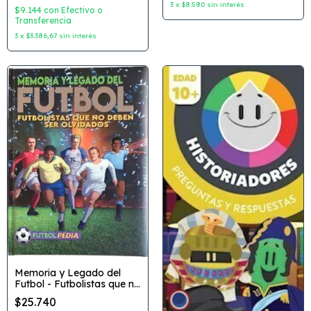
3
x
$8.580
sin interés
Editorial: Guadal
$9.144
con
Efectivo o
Transferencia
3
x
$3.386,67
sin interés
Memoria y Legado del
Futbol - Futbolistas que no
deben ser Olvidados
$25.740
Coleccion: FutbolPedia