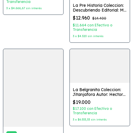
Transferencia
La Pre Historia Coleccion:
3
x
$4.666,67
sin interés
Descubriendo Editorial: M4
Editorial
$12.960
$14.400
$11.664
con
Efectivo o
Transferencia
3
x
$4.320
sin interés
La Belgranita Coleccion:
Jitanjafora Autor: Hector
Ricardo Ferrari Editorial:
$19.000
Nazhira
$17.100
con
Efectivo o
Transferencia
3
x
$6.333,33
sin interés