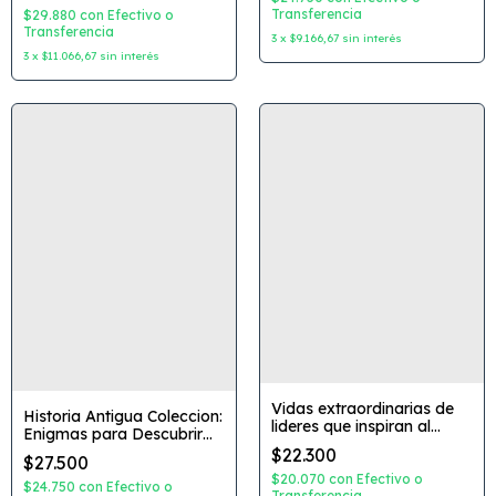
Transferencia
Nuria Tamarit Editorial:
$29.880
con
Efectivo o
Oceano
Transferencia
3
x
$9.166,67
sin interés
3
x
$11.066,67
sin interés
Vidas extraordinarias de
Historia Antigua Coleccion:
lideres que inspiran al
Enigmas para Descubrir
mundo Editorial: Guadal
Autor: Maria Mañeru
$22.300
$27.500
Editorial: El Ateneo
$20.070
con
Efectivo o
$24.750
con
Efectivo o
Transferencia