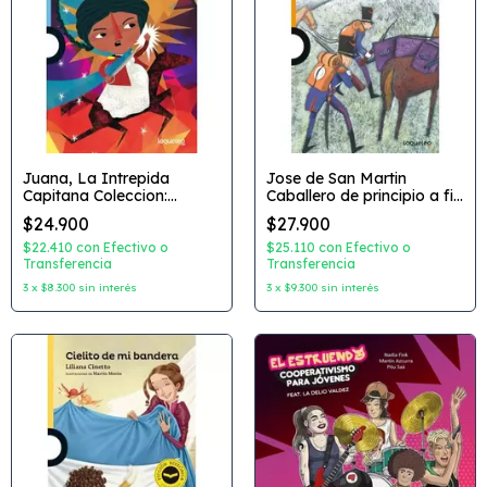
Juana, La Intrepida
Jose de San Martin
Capitana Coleccion:
Caballero de principio a fin
Ficcion Historica Autor:
Coleccion: Ficion Historica
$24.900
$27.900
Adela Basch Dibujante:
Autor: Adela Basch
Elissambura Editorial:
Dibujante: Viviana Garófoli
$22.410
con
Efectivo o
$25.110
con
Efectivo o
Loqueleo
Transferencia
Editorial: Loqueleo
Transferencia
3
x
$8.300
sin interés
3
x
$9.300
sin interés