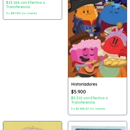
Editorial: Latinbooks
$23.166
con
Efectivo o
Transferencia
3
x
$8.580
sin interés
Historiadores
$5.900
$5.310
con
Efectivo o
Transferencia
3
x
$1.966,67
sin interés