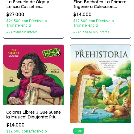
La Escuela de Olga y
Elisa Bachofen La Primera
Leticia Cossettini
Ingeniera Coleccion:
Coleccion: infancias Libres
Cientificas Autor: Cecilia
$27.000
$14.000
Autor: Dora Ciappini
Merchan / Nadia Fink
Editorial: Chirimbote
Dibujante: Pitu Saa
$24.300
con
Efectivo o
$12.600
con
Efectivo o
Transferencia
Editorial: Chirimbote
Transferencia
3
x
$9.000
sin interés
3
x
$4.666,67
sin interés
Colores Libres 3 Que Suene
la Musica! Dibujante: Pitu
Saa Editorial: Chirimbote
$14.000
$12.600
con
Efectivo o
-
10
%