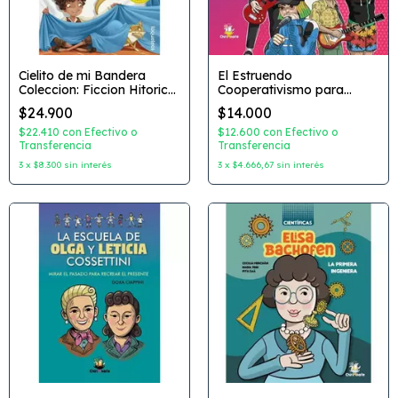
Cielito de mi Bandera
El Estruendo
Coleccion: Ficcion Hitorica
Cooperativismo para
Autor: Liliana Cinetto
Jovenes Coleccion: Feat
$24.900
$14.000
Dibujante: Martin Moron
La Delio Valdez Autor:
Editorial: Loqueleo
Nadia Fink /
$22.410
con
Efectivo o
$12.600
con
Efectivo o
Transferencia
MartinAzcurra Dibujante:
Transferencia
Pitu Saa Editorial:
3
x
$8.300
sin interés
3
x
$4.666,67
sin interés
Chirimbote