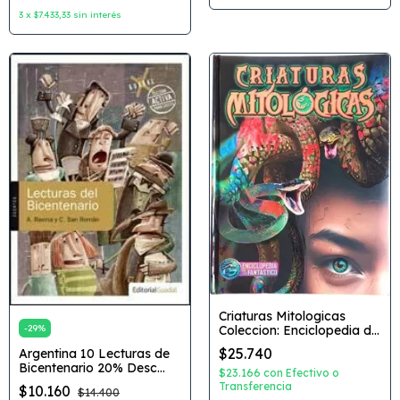
3
x
$7.433,33
sin interés
Criaturas Mitologicas
Coleccion: Enciclopedia de
-
29
%
lo Fantastico Editorial:
$25.740
Argentina 10 Lecturas de
Latinbooks
Bicentenario 20% Desc
$23.166
con
Efectivo o
Coleccion: Lectura Activa
Transferencia
$10.160
$14.400
Autor: Antologia de textos