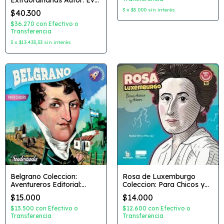
Extraordinarias Autor: Eva
Prada Editorial: Algar
3
x
$5.000
sin interés
$40.300
$36.270
con
Efectivo o
Transferencia
3
x
$13.433,33
sin interés
Belgrano Coleccion:
Rosa de Luxemburgo
Aventureros Editorial:
Coleccion: Para Chicos y
Sudestada
Chicas Autor: Nadia Fink
$15.000
$14.000
Dibujante: Pitu Saa
Editorial: Chirimbote
$13.500
con
Efectivo o
$12.600
con
Efectivo o
Transferencia
Transferencia