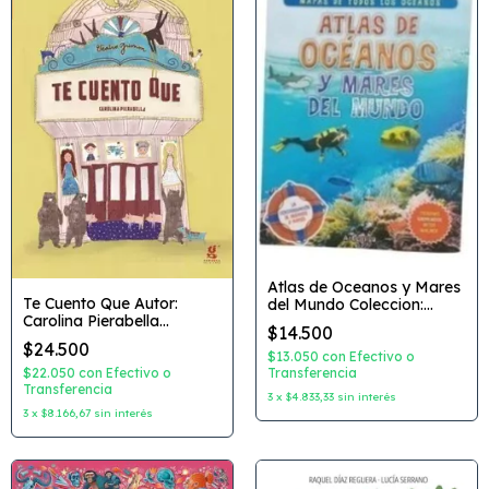
Atlas de Oceanos y Mares
Te Cuento Que Autor:
del Mundo Coleccion:
Carolina Pierabella
Mapas de todos los
$14.500
Editorial: Gerbera
Oceanos Editorial:
$24.500
Artemisa
$13.050
con
Efectivo o
$22.050
con
Efectivo o
Transferencia
Transferencia
3
x
$4.833,33
sin interés
3
x
$8.166,67
sin interés