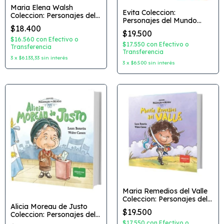
Maria Elena Walsh
Evita Coleccion:
Coleccion: Personajes del
Personajes del Mundo
Mundo Autor: Laura
$18.400
Autor: Laura Bonavita
Bonavita Dibujante: Walter
$19.500
Dibujante: Walter Carzon
Carzon Editorial: Allbatros
$16.560
con
Efectivo o
Editorial: Albatros
$17.550
con
Efectivo o
Transferencia
Transferencia
3
x
$6.133,33
sin interés
3
x
$6.500
sin interés
Maria Remedios del Valle
Coleccion: Personajes del
Alicia Moreau de Justo
Mundo Autor: Laura
$19.500
Coleccion: Personajes del
Bonavita Dibujante: Walter
Mundo Autor: Laura
Carzon Editorial: Albatros
$17.550
con
Efectivo o