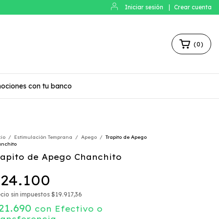
Iniciar sesión
|
Crear cuenta
(
0
)
ociones con tu banco
cio
/
Estimulación Temprana
/
Apego
/
Trapito de Apego
nchito
rapito de Apego Chanchito
24.100
cio sin impuestos
$19.917,36
21.690
con
Efectivo o