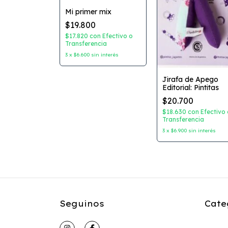
 Amigurumis
Mi primer mix
rgas
$19.800
$17.820
con
Efectivo o
Transferencia
on
Efectivo o
ncia
3
x
$6.600
sin interés
3
sin interés
Jirafa de Apego
Editorial: Pintitas
$20.700
$18.630
con
Efectivo 
Transferencia
3
x
$6.900
sin interés
Seguinos
Cate