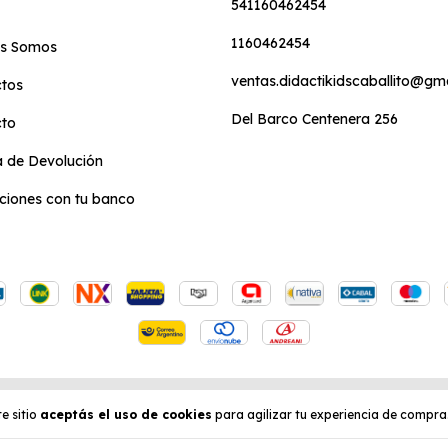
541160462454
1160462454
es Somos
ventas.didactikidscaballito@gm
tos
Del Barco Centenera 256
cto
ca de Devolución
iones con tu banco
chos reservados.
sá acá.
/
Botón de arrepentimiento
e sitio
aceptás el uso de cookies
para agilizar tu experiencia de compra