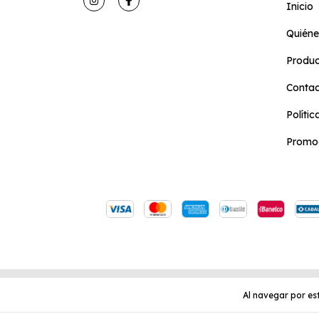
Inicio
Quién
Produc
Conta
Políti
Promoc
Copyright Didactikids Caballito - 2026. Todos los dere
Defensa de las y los consumidores. Para reclamos
ingre
Al navegar por est