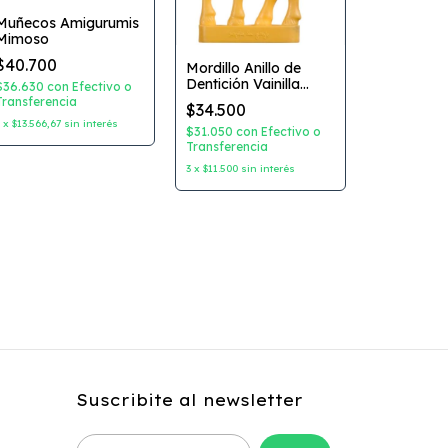
Muñecos Amigurumis
Mimoso
Frida Dec
$40.700
Mordillo Anillo de
Amigurum
Dentición Vainilla
$36.630
con
Efectivo o
$32.600
Sophie la Girafe
Transferencia
$34.500
$29.340
co
3
x
$13.566,67
sin interés
$31.050
con
Efectivo o
Transferenc
Transferencia
3
x
$10.866,67
3
x
$11.500
sin interés
Suscribite al newsletter