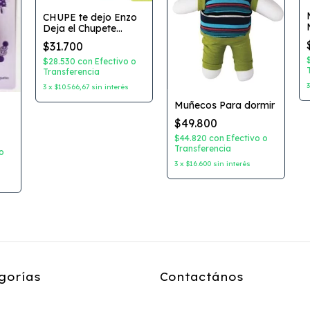
CHUPE te dejo Enzo
Deja el Chupete
Coleccion: Enzo
$31.700
Autor: Marta Prada
Dibujante: Maria
$28.530
con
Efectivo o
Monsonet Editorial:
Transferencia
Carambuco
3
x
$10.566,67
sin interés
Muñecos Para dormir
$49.800
$44.820
con
Efectivo o
Transferencia
o
3
x
$16.600
sin interés
gorías
Contactános