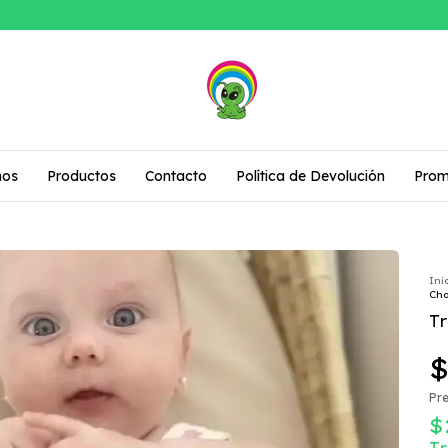
mos
Productos
Contacto
Política de Devolución
Prom
Ini
Cha
T
$
Pre
$