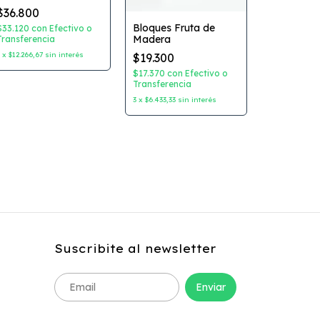
$36.800
Bloques Fruta de
$33.120
con
Efectivo o
Madera
Transferencia
Trochita 
3
x
$12.266,67
sin interés
$19.300
$59.400
$17.370
con
Efectivo o
$53.460
co
Transferencia
Transferenc
3
x
$6.433,33
sin interés
3
x
$19.800
si
Suscribite al newsletter