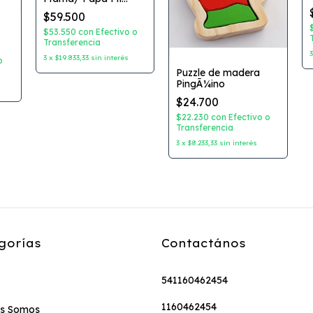
primer Bebe
$59.500
$53.550
con
Efectivo o
Transferencia
3
x
$19.833,33
sin interés
o
Puzzle de madera
PingÃ¼ino
$24.700
$22.230
con
Efectivo o
Transferencia
3
x
$8.233,33
sin interés
gorías
Contactános
541160462454
1160462454
es Somos