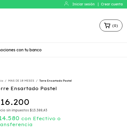
Iniciar sesión
|
Crear cuenta
(
0
)
ociones con tu banco
cio
/
MAS DE 18 MESES
/
Torre Ensartado Pastel
orre Ensartado Pastel
16.200
cio sin impuestos
$13.388,43
14.580
con
Efectivo o
ransferencia