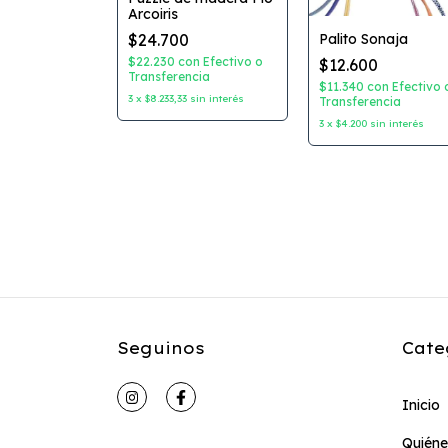
udo
Arcoiris
ori)
Palito Sonaja
$24.700
$22.230
con
Efectivo o
$12.600
Transferencia
on
Efectivo o
$11.340
con
Efectivo 
ncia
3
x
$8.233,33
sin interés
Transferencia
7
sin interés
3
x
$4.200
sin interés
Seguinos
Cate
Inicio
Quién