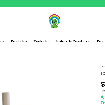
mos
Productos
Contacto
Política de Devolución
Prom
Ini
T
$
Pre
$
T