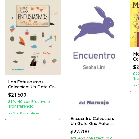
Ma
Co
Az
$2
Ma
Dib
$2
Ed
Tra
Los Entusiasmos
3
x
Coleccion: Un Gato Gris
Autor: Laura Wittner
$21.600
Dibujante: Matias
Acosta Editorial: Del
$19.440
con
Efectivo o
Naranjo
Transferencia
3
x
$7.200
sin interés
Encuentro Coleccion:
Un Gato Gris Autor:
Seoha Lim Editorial: Del
$22.700
Naranjo
$20.430
con
Efectivo o