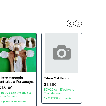
Titere Manopla
Titere X 4 Emoji
Aninales o Personajes
$8.800
-
20
%
$12.100
$7.920
con
Efectivo o
Pack de Ti
$10.890
con
Efectivo o
Transferencia
Dedo con
Transferencia
3
x
$2.933,33
sin interés
Cuento de
3
x
$4.033,33
sin interés
$28.000