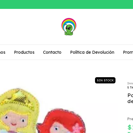
mos
Productos
Contacto
Política de Devolución
Prom
SIN STOCK
Ini
5 T
P
d
Pre
$