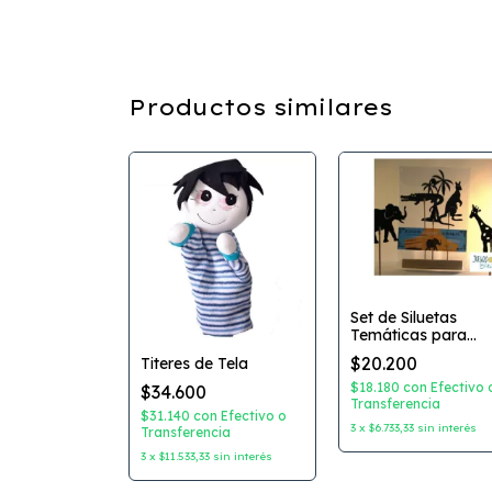
Productos similares
Set de Siluetas
uante Animal
Temáticas para
odelos
Teatro de Sombras
$20.200
Titeres de Tela
0
$30.000
$18.180
con
Efectivo 
$34.600
on
Efectivo o
Transferencia
ncia
$31.140
con
Efectivo o
3
x
$6.733,33
sin interés
Transferencia
n interés
3
x
$11.533,33
sin interés