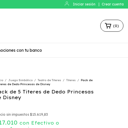
Iniciar sesión
|
Crear cuenta
(
0
)
ociones con tu banco
cio
/
Juego Simbólico
/
Teatro de Titeres
/
Titeres
/
Pack de
iteres de Dedo Princesas de Disney
ack de 5 Titeres de Dedo Princesas
e Disney
cio sin impuestos
$15.619,83
17.010
con
Efectivo o