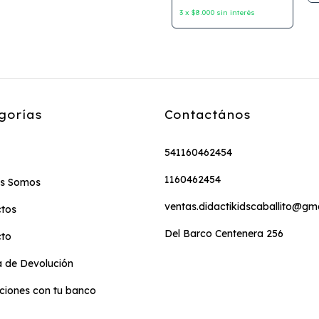
3
x
$8.000
sin interés
gorías
Contactános
541160462454
1160462454
es Somos
ventas.didactikidscaballito@gm
tos
Del Barco Centenera 256
cto
ca de Devolución
iones con tu banco