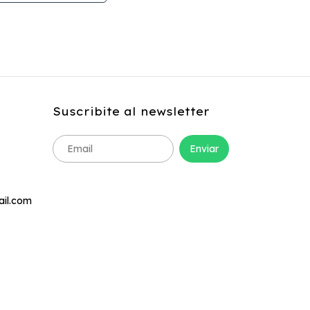
$25.200
co
Transferenc
3
x
$9.333,33
si
Suscribite al newsletter
ail.com