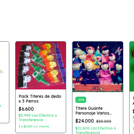
Pack Titeres de dedo
-
20
%
x 3 Perros
o
Titere Guante
$6.600
Personaje Varios
$5.940
con
Efectivo o
Modelos
Transferencia
$24.000
$30.000
3
x
$2.200
sin interés
$21.600
con
Efectivo o
Transferencia