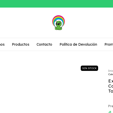
mos
Productos
Contacto
Política de Devolución
Prom
SIN STOCK
Ini
Col
E
C
T
Pre