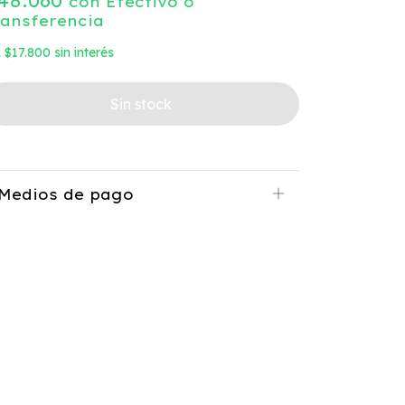
48.060
con
Efectivo o
ransferencia
x
$17.800
sin interés
Medios de pago