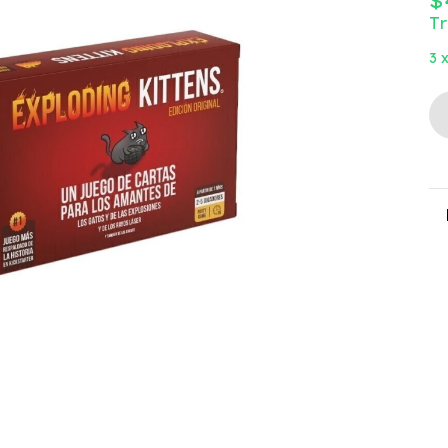
$
T
3