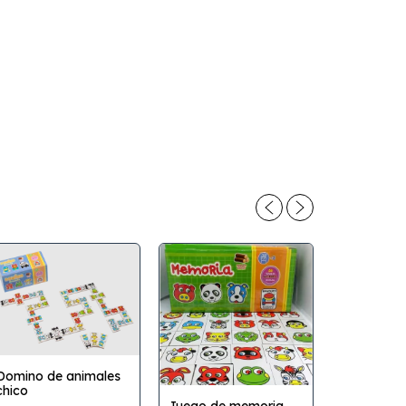
Orbinautas
Domino de animales
espacial
chico