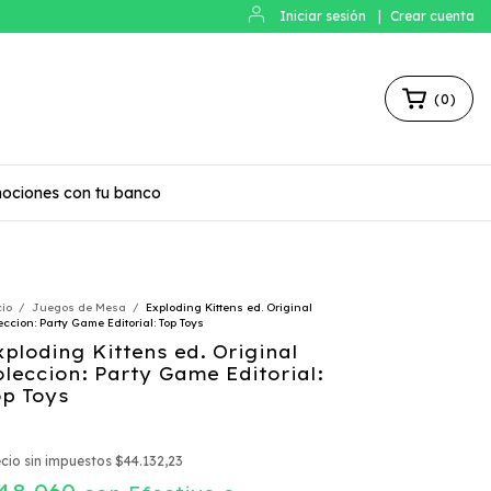
Iniciar sesión
|
Crear cuenta
(
0
)
ociones con tu banco
cio
/
Juegos de Mesa
/
Exploding Kittens ed. Original
eccion: Party Game Editorial: Top Toys
xploding Kittens ed. Original
oleccion: Party Game Editorial:
op Toys
cio sin impuestos
$44.132,23