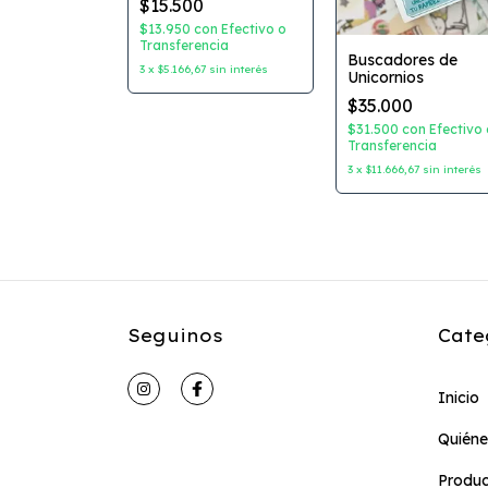
$15.500
$13.950
con
Efectivo o
Transferencia
Buscadores de
bezas
3
x
$5.166,67
sin interés
Unicornios
 del mundo
as + Póster
$35.000
,99
: Crocodile
$31.500
con
Efectivo 
9
con
Efectivo
Transferencia
encia
3
x
$11.666,67
sin interés
3
sin interés
Seguinos
Cate
Inicio
Quién
Produc