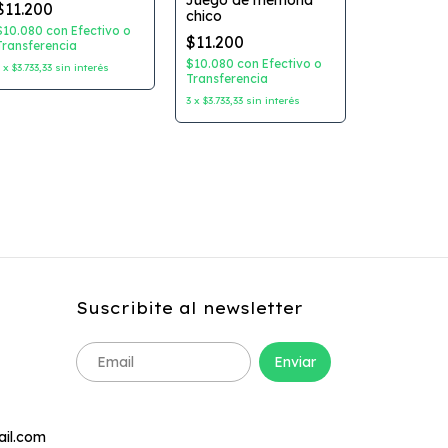
Juego de memoria
$70.000
$11.200
chico
$63.000
co
$10.080
con
Efectivo o
Transferenc
$11.200
Transferencia
3
x
$23.333,33
s
$10.080
con
Efectivo o
3
x
$3.733,33
sin interés
Transferencia
3
x
$3.733,33
sin interés
Suscribite al newsletter
ail.com