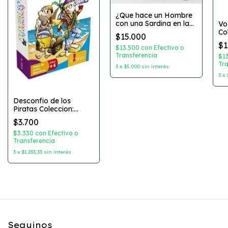
¿Que hace un Hombre
con una Sardina en la
Vo
Cabeza? Coleccion:
Co
$15.000
Libro Juego Autor:
de
$1
Guridi Editorial: Tinkuy
Ti
$13.500
con
Efectivo o
Transferencia
$1
Tra
3
x
$5.000
sin interés
3
x
Desconfio de los
Piratas Coleccion:
Infantiles Editorial:
$3.700
Bontus
$3.330
con
Efectivo o
Transferencia
3
x
$1.233,33
sin interés
Seguinos