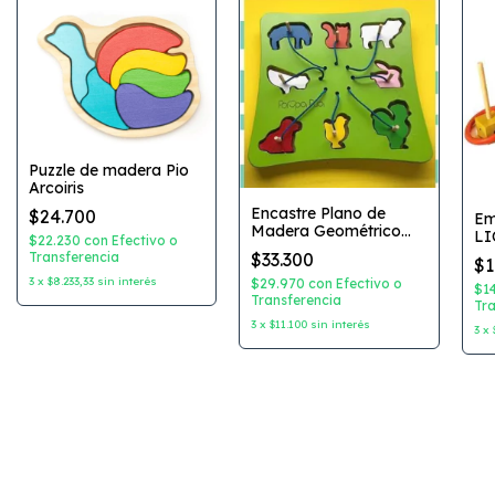
Puzzle de madera Pio
Arcoiris
Encastre Plano de
$24.700
Em
Madera Geométrico
LI
$22.230
con
Efectivo o
Clasico
$33.300
Transferencia
$1
3
x
$8.233,33
sin interés
$29.970
con
Efectivo o
$1
Transferencia
Tra
3
x
$11.100
sin interés
3
x