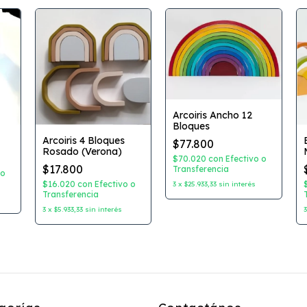
Arcoiris Ancho 12
Bloques
Arcoiris 4 Bloques
$77.800
Rosado (Verona)
$70.020
con
Efectivo o
$17.800
Transferencia
 o
$16.020
con
Efectivo o
3
x
$25.933,33
sin interés
Transferencia
3
x
$5.933,33
sin interés