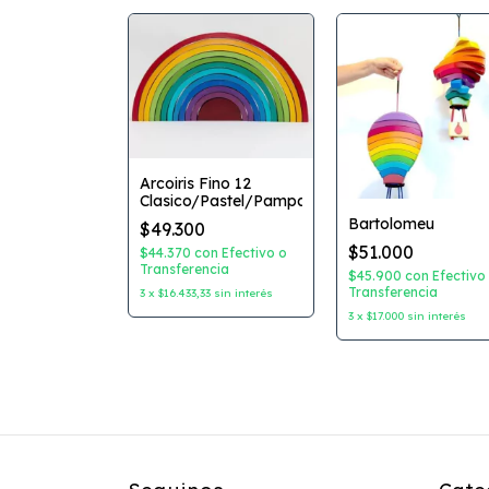
Arcoiris Fino 12
Clasico/Pastel/Pampa
Ensartado 10
Bartolomeu
$49.300
$51.000
$44.370
con
Efectivo o
astel
Transferencia
$45.900
con
Efectivo
Transferencia
on
Efectivo o
3
x
$16.433,33
sin interés
ncia
3
x
$17.000
sin interés
in interés