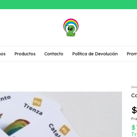
mos
Productos
Contacto
Política de Devolución
Prom
Ini
C
$
Pre
$
T