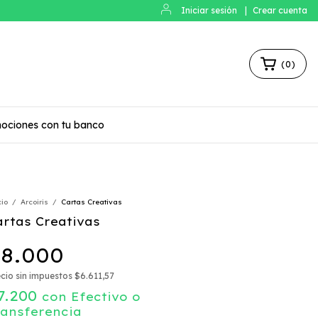
Iniciar sesión
|
Crear cuenta
(
0
)
ociones con tu banco
cio
/
Arcoiris
/
Cartas Creativas
artas Creativas
8.000
cio sin impuestos
$6.611,57
7.200
con
Efectivo o
ransferencia