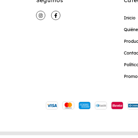
Seguinos
Cate
Inicio
Quién
Produc
Conta
Políti
Promoc
Copyright Didactikids Caballito - 2026. Todos los dere