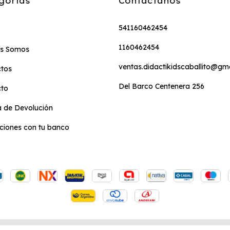
gorías
Contactános
541160462454
1160462454
es Somos
ventas.didactikidscaballito@gm
tos
Del Barco Centenera 256
cto
ca de Devolución
iones con tu banco
chos reservados.