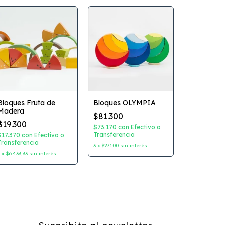
Bloques Fruta de
Bloques OLYMPIA
Madera
$81.300
ArcoIris F
$19.300
$73.170
con
Efectivo o
$12.800
Transferencia
$17.370
con
Efectivo o
$11.520
con
Transferencia
3
x
$27.100
sin interés
Transferenc
3
x
$6.433,33
sin interés
3
x
$4.266,67
s