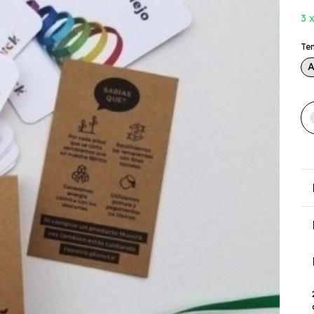
3
Te
A