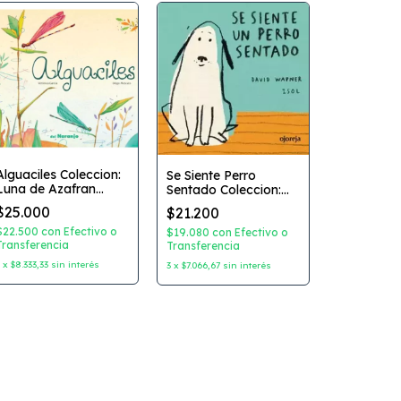
Alguaciles Coleccion:
Se Siente Perro
Luna de Azafran
Sentado Coleccion:
Autor: Veronica
Primera Poesia Autor:
$25.000
$21.200
Garcia Dibujante:
David Wapner
Diego Moscato
Dibujante: Isol
$22.500
con
Efectivo o
$19.080
con
Efectivo o
Editorial: del Naranjo
Transferencia
Editorial: Ojoreja
Transferencia
3
x
$8.333,33
sin interés
3
x
$7.066,67
sin interés
-
11
%
Coleccion 
Editorial B
LIQUIDA
$8.400
$
$7.560
con
Transferenc
3
x
$2.800
sin 