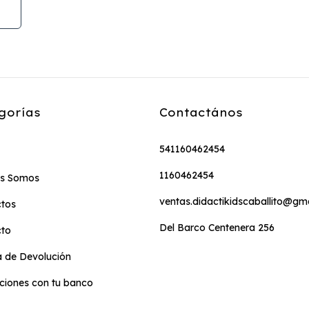
gorías
Contactános
541160462454
1160462454
es Somos
ventas.didactikidscaballito@gm
tos
Del Barco Centenera 256
cto
ca de Devolución
iones con tu banco