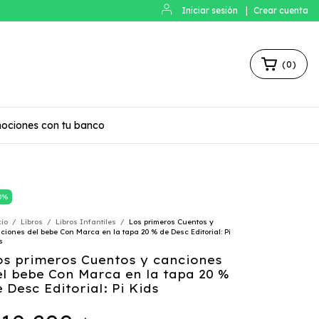
Iniciar sesión
|
Crear cuenta
(
0
)
ociones con tu banco
0
%
cio
/
Libros
/
Libros Infantiles
/
Los primeros Cuentos y
ciones del bebe Con Marca en la tapa 20 % de Desc Editorial: Pi
s
os primeros Cuentos y canciones
el bebe Con Marca en la tapa 20 %
 Desc Editorial: Pi Kids