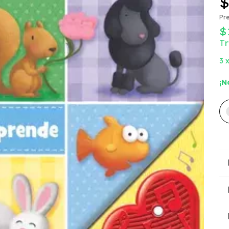
$
Pre
$
T
3
¡N