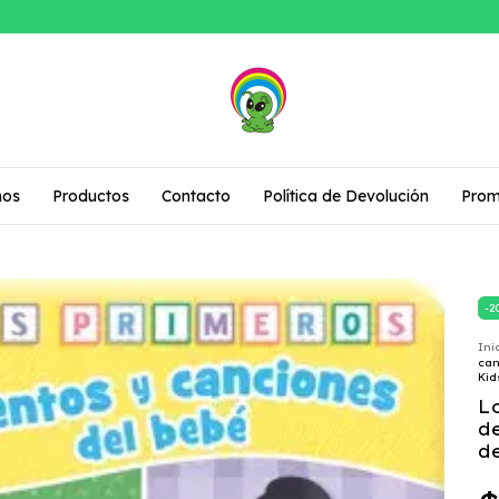
mos
Productos
Contacto
Política de Devolución
Prom
-
2
Ini
can
Kid
L
d
de