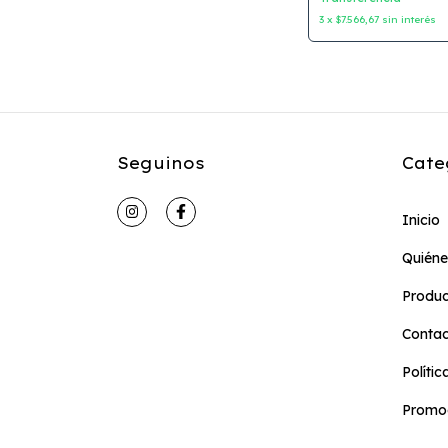
3
x
$7.566,67
sin interés
Seguinos
Cate
Inicio
Quién
Produc
Conta
Políti
Promoc