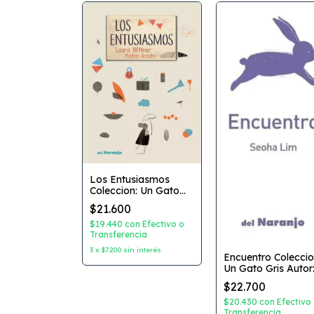
: Aventuras
as Editorial:
ks
Los Entusiasmos
Coleccion: Un Gato
on
Efectivo o
Gris Autor: Laura
ncia
$21.600
Wittner Dibujante:
in interés
Matias Acosta
$19.440
con
Efectivo o
Editorial: Del Naranjo
Transferencia
3
x
$7.200
sin interés
Encuentro Coleccio
Un Gato Gris Autor
Seoha Lim Editorial
$22.700
Del Naranjo
$20.430
con
Efectivo
Transferencia