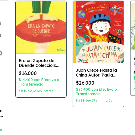
Era un Zapato de
Duende Coleccion:
Quiquitos Autor:
Juan Crece Hasta la
$16.000
Maria Gabriela Belziti
China Autor: Paula
Dibujante: Lucia
Fernandez Nicolas
$14.400
con
Efectivo o
$26.000
Mancilla Prieto
Transferencia
Schuff Dibujante:
Editorial: Del Naranjo
Mariana Ruiz
$23.400
con
Efectivo o
3
x
$5.333,33
sin interés
Johnson Editorial:
Transferencia
Ojoreja
3
x
$8.666,67
sin interés
n:
:
:
 o