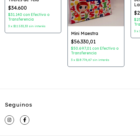
La
$34.600
$2
$31.140
con
Efectivo o
Transferencia
$2
Tra
3
x
$11.533,33
sin interés
3
x
Mini Maestra
$56.330,01
$50.697,01
con
Efectivo o
Transferencia
3
x
$18.776,67
sin interés
Seguinos