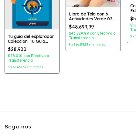
Co
Ed
Libro de Tela con 6
Di
$5
Actividades Verde 02
Editorial: Kiwi Libros
$5
$48.699,99
Sensoriales
Tra
$43.829,99
con
Efectivo o
Tu guia del explorador
3
x
Transferencia
Coleccion: Tu Guia
3
x
$16.233,33
sin interés
Autor: Justin Miles
$28.900
Editorial: Catapulta
$26.010
con
Efectivo o
Transferencia
3
x
$9.633,33
sin interés
Seguinos