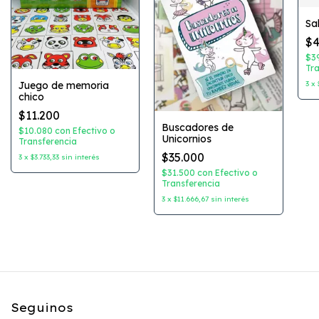
Sa
$4
$3
Tra
3
x
Juego de memoria
chico
$11.200
Buscadores de
$10.080
con
Efectivo o
Unicornios
Transferencia
$35.000
3
x
$3.733,33
sin interés
$31.500
con
Efectivo o
Transferencia
3
x
$11.666,67
sin interés
Seguinos