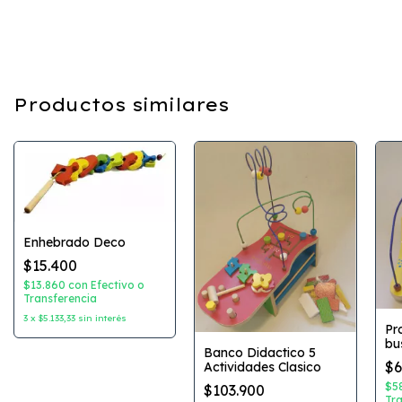
Productos similares
Enhebrado Deco
$15.400
$13.860
con
Efectivo o
Transferencia
3
x
$5.133,33
sin interés
Pr
bu
Banco Didactico 5
$6
Actividades Clasico
$5
$103.900
Tra